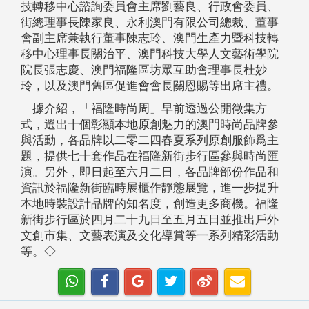
技轉移中心諮詢委員會主席劉藝良、行政會委員、
街總理事長陳家良、永利澳門有限公司總裁、董事
會副主席兼執行董事陳志玲、澳門生產力暨科技轉
移中心理事長關治平、澳門科技大學人文藝術學院
院長張志慶、澳門福隆區坊眾互助會理事長杜妙
玲，以及澳門舊區促進會會長關恩賜等出席主禮。
據介紹，「福隆時尚周」早前透過公開徵集方
式，選出十個彰顯本地原創魅力的澳門時尚品牌參
與活動，各品牌以二零二四春夏系列原創服飾爲主
題，提供七十套作品在福隆新街步行區參與時尚匯
演。另外，即日起至六月二日，各品牌部份作品和
資訊於福隆新街臨時展櫃作靜態展覽，進一步提升
本地時裝設計品牌的知名度，創造更多商機。福隆
新街步行區於四月二十九日至五月五日並推出戶外
文創市集、文藝表演及交化導賞等一系列精彩活動
等。◇