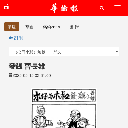
華座
華圃
繽紛zone
圖 輯
副 刊
發飊 曹長雄
2025-05-15 03:31:00