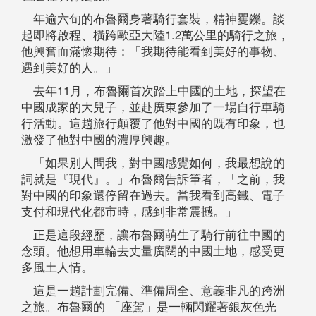
年逾六旬的布魯爾身著騎行套裝，精神矍鑠。談
起即將啟程、橫跨歐亞大陸1.2萬公里的騎行之旅，
他興奮而滿懷期待：「我期待能看到美好的事物、
遇到美好的人。」
去年11月，布魯爾首次踏上中國的土地，探望在
中國成家的大兒子，並赴廣東參加了一場自行車騎
行活動。這趟旅行顛覆了他對中國的既有印象，也
激發了他對中國的濃厚興趣。
「如果別人問我，對中國感覺如何，我最想說的
詞就是『現代』。」布魯爾告訴筆者，「之前，我
對中國的印象還停留在過去。當我看到高鐵、電子
支付和現代化都市時，感到非常震撼。」
正是這段經歷，讓布魯爾萌生了騎行前往中國的
念頭。他想用車輪去丈量廣闊的中國土地，感受更
多風土人情。
這是一趟計劃完備、準備周全、意義非凡的跨洲
之旅。布魯爾的 「座駕」是一輛閃耀著銀灰色光