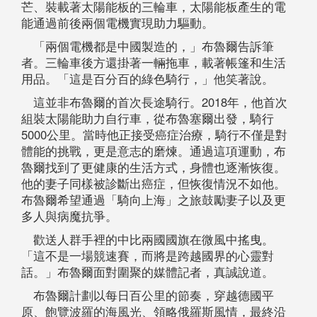
芒、裝載著太陽能板的三輪車，太陽能板產生的電
能通過前後兩個電機實現助力驅動。
「兩個電機都是中國製造的，」布魯爾告訴筆
者。三輪車後方還掛著一輛拖車，載著帳篷和生活
用品。「這是百分百的綠色騎行，」他笑著說。
這並非布魯爾的首次長途騎行。2018年，他首次
組裝太陽能助力自行車，從布魯塞爾出發，騎行
5000公里。當時他正接受癌症治療，騎行不僅是對
體能的挑戰，更是意志的磨煉。通過這項運動，布
魯爾找到了更健康的生活方式，身體也逐漸恢復。
他的妻子同樣被診斷出癌症，但恢復情況不如他。
布魯爾希望通過「騎向上海」之旅鼓勵妻子以及更
多人與病魔抗爭。
歡送人群手裡的中比兩國國旗在微風中搖曳。
「這不是一場競速賽，而將是跨越國界的心靈對
話。」布魯爾面對圍聚的媒體記者，真誠說道。
布魯爾計劃以每日百公里的節奏，穿越德國平
原、飽覽波羅的海風光、領略俄羅斯風情，最終沿