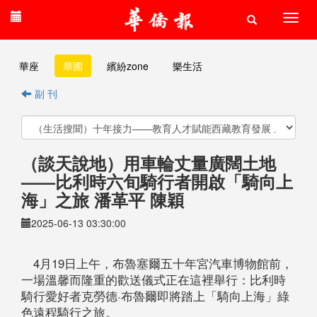
華座
華圃
繽紛zone
樂生活
副 刊
​（談天說地）用車輪丈量廣闊土地
——比利時六旬騎行者開啟「騎向上
海」之旅 潘革平 陳穎
2025-06-13 03:30:00
4月19日上午，布魯塞爾五十年宮汽車博物館前，
一場溫馨而隆重的歡送儀式正在這裡舉行：比利時
騎行愛好者克勞德·布魯爾即將踏上「騎向上海」綠
色遠程騎行之旅。