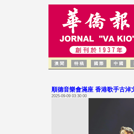
澳 聞
特 稿
國 際
中 國
順德音樂會滿座 香港歌手古淖
2025-09-09 03:30:00