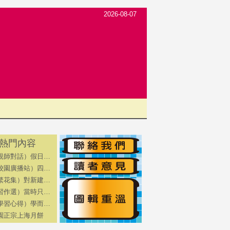
2026-08-07
熱門內容
親師對話）假日…
校園廣播站）四…
繁花集）對新建…
習作選）當時只…
學習心得）學而…
園正宗上海月餅