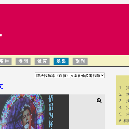
兩 岸
港 聞
體 育
娛 樂
副 刊
文
（
（
（
（
（
梓