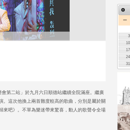
一
1
1
2
3
迴音樂會第二站」於九月六日順德站繼續全院滿座。繼廣
演。這次他換上兩首難度較高的歌曲，分別是屬於關
歸來吧》。不單為樂迷帶來驚喜，動人的歌聲令全場