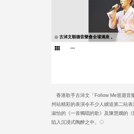
◎ 古淖文順德音樂會全場滿座 。
香港歌手古淖文「Follow Me巡
州站精彩的表演令不少人續追第二站表
淑怡的《一首獨唱的歌》及陳慧嫻的《
陷入沉浸式陶醉之中。◇