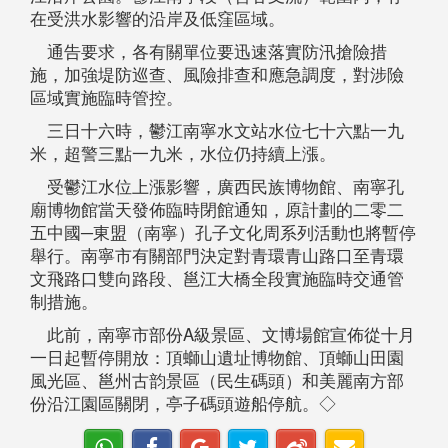
在受洪水影響的沿岸及低窪區域。
通告要求，各有關單位要迅速落實防汛搶險措
施，加強堤防巡查、風險排查和應急調度，對涉險
區域實施臨時管控。
三日十六時，鬱江南寧水文站水位七十六點一九
米，超警三點一九米，水位仍持續上漲。
受鬱江水位上漲影響，廣西民族博物館、南寧孔
廟博物館當天發佈臨時閉館通知，原計劃的二零二
五中國─東盟（南寧）孔子文化周系列活動也將暫停
舉行。南寧市有關部門決定對青環青山路口至青環
文飛路口雙向路段、邕江大橋全段實施臨時交通管
制措施。
此前，南寧市部份A級景區、文博場館宣佈從十月
一日起暫停開放：頂螄山遺址博物館、頂螄山田園
風光區、邕州古韵景區（民生碼頭）和美麗南方部
份沿江園區關閉，亭子碼頭遊船停航。◇