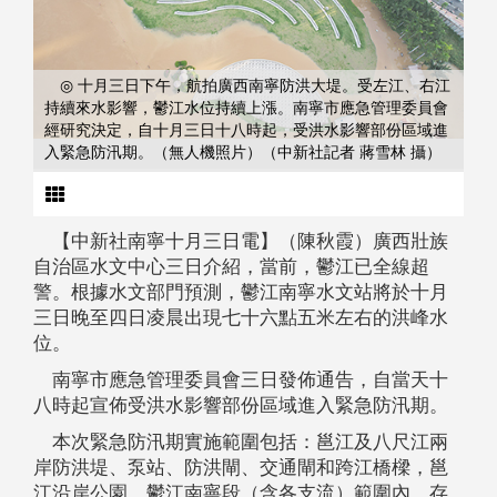
◎ 十月三日下午，航拍廣西南寧防洪大堤。受左江、右江
持續來水影響，鬱江水位持續上漲。南寧市應急管理委員會
經研究決定，自十月三日十八時起，受洪水影響部份區域進
入緊急防汛期。（無人機照片）（中新社記者 蔣雪林 攝）
【中新社南寧十月三日電】（陳秋霞）廣西壯族
自治區水文中心三日介紹，當前，鬱江已全線超
警。根據水文部門預測，鬱江南寧水文站將於十月
三日晚至四日凌晨出現七十六點五米左右的洪峰水
位。
南寧市應急管理委員會三日發佈通告，自當天十
八時起宣佈受洪水影響部份區域進入緊急防汛期。
本次緊急防汛期實施範圍包括：邕江及八尺江兩
岸防洪堤、泵站、防洪閘、交通閘和跨江橋樑，邕
江沿岸公園。鬱江南寧段（含各支流）範圍內，存