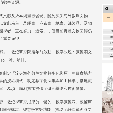
清數字資源。
代文獻及紙本絹畫被發現。關於流失海外敦煌文物，
一
以文獻為主，及絹畫、麻布畫、紙畫、絲製品、器物
國學者一直在努力「追索」，但目前實體文物回歸仍
1
了重要途徑。
1
2
歸」，敦煌研究院幾年前啟動「數字敦煌：藏經洞文
3
字化回歸」項目。
究制定「流失海外敦煌文物數字化復原」項目實施方
享的授權模式，制定數字化採集與加工標準，搭建流
室，為項目順利實施提供了研究基礎和技術儲備。
源、敦煌學研究成果於一體的「數字藏經洞」數據庫
知識圖譜構建、智慧檢索等功能，實現了敦煌藏經洞文