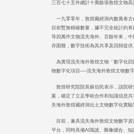
三百七十五件總計十萬餘張敦煌文物高
一九零零年，敦煌藏經洞內數萬卷古
目前暫無精確數量，據不完全統計約有
等四萬件文物流失海外。百餘年來，中
存困難，數字技術為其共享及回歸提供
為實現流失海外敦煌文物「數字化回
物數字化項目──流失海外敦煌文物數
敦煌研究院院長蘇伯民表示，該院研
案，確定了立足學術合作和知識信息共
失海外敦煌藏經洞出土文物數字化實驗
目前，兼具流失海外敦煌文物數字資
平台，同時具備AI識讀、圖像綴合、