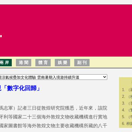
兩 岸
港 聞
體 育
娛 樂
副 刊
現「數字化回歸」
（
（
（
馮志軍）記者三日從敦煌研究院獲悉，近年來，該院
（
牙利等國家二十三個海外敦煌文物收藏機構進行實地
（
梓
國家圖書館等海外敦煌文物主要收藏機構所藏的八千