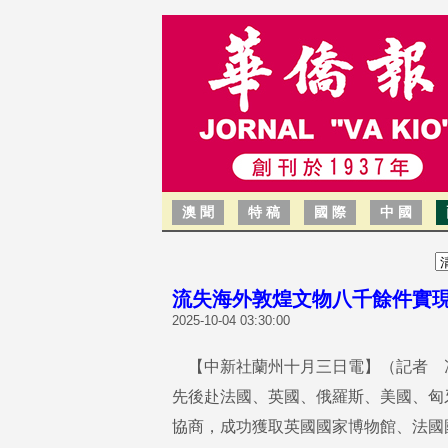
澳 聞
特 稿
國 際
中 國
流失海外敦煌文物八千餘件實
2025-10-04 03:30:00
【中新社蘭州十月三日電】（記者 
先後赴法國、英國、俄羅斯、美國、匈
協商，成功獲取英國國家博物館、法國