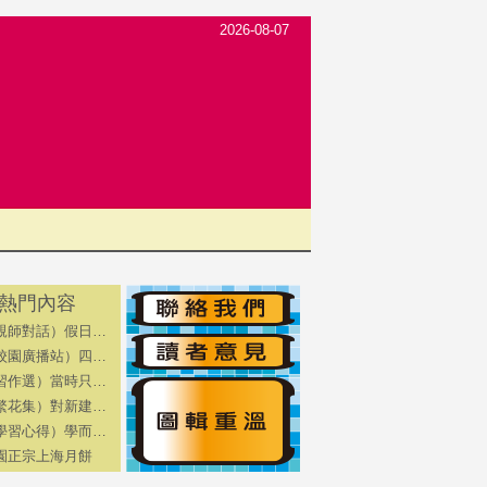
2026-08-07
熱門內容
親師對話）假日…
校園廣播站）四…
習作選）當時只…
繁花集）對新建…
學習心得）學而…
園正宗上海月餅