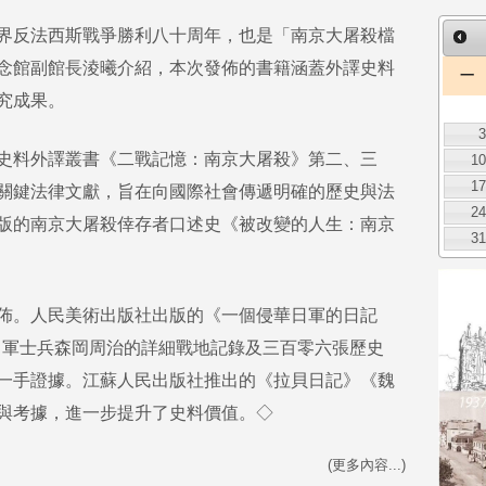
界反法西斯戰爭勝利八十周年，也是「南京大屠殺檔
念館副館長淩曦介紹，本次發佈的書籍涵蓋外譯史料
一
究成果。
史料外譯叢書《二戰記憶：南京大屠殺》第二、三
1
1
關鍵法律文獻，旨在向國際社會傳遞明確的歷史與法
2
版的南京大屠殺倖存者口述史《被改變的人生：南京
3
佈。人民美術出版社出版的《一個侵華日軍的日記
日軍士兵森岡周治的詳細戰地記錄及三百零六張歷史
一手證據。江蘇人民出版社推出的《拉貝日記》《魏
與考據，進一步提升了史料價值。◇
(更多內容...)