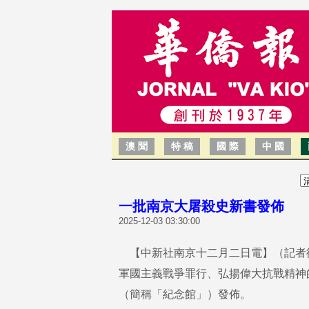
澳 聞
特 稿
國 際
中 國
一批南京大屠殺史新書發佈
2025-12-03 03:30:00
【中新社南京十二月二日電】（記者
軍國主義戰爭罪行、弘揚偉大抗戰精神
（簡稱「紀念館」）發佈。