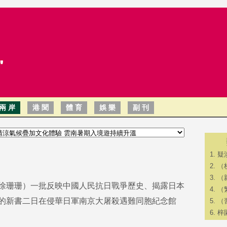
兩 岸
港 聞
體 育
娛 樂
副 刊
疑
（
（
徐珊珊）一批反映中國人民抗日戰爭歷史、揭露日本
（
的新書二日在侵華日軍南京大屠殺遇難同胞紀念館
（
梓