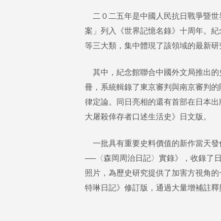
二０二五年是中國人民抗日戰爭暨世
案」列入《世界記憶名錄》十周年。紀
等三大類，集中體現了該領域的最新研
其中，紀念館聯合中國外文局推出的
冊，系統輯錄了東京審判與南京審判的
律定論。同日亮相的還有首部在日本出
大屠殺倖存者口述生活史》日文版。
一批具有重要史料價值的新作當天發
──〈森岡周治日記〉實錄》，收錄了
照片，為歷史研究提供了加害方視角的
特琳日記》修訂版，通過大量增補註釋