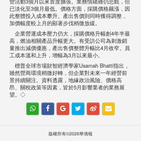
營活動3個月以來首度擴張。業務情緒雖仍悲觀，但
已淡化至3個月最低。價格方面，採購價格飆漲，因
此整體投入成本攀升。產出售價則同時獲得調整，
加價幅度較上月的顯著步伐稍微放緩。
企業營運成本壓力仍大，採購價格升幅創4年半最
高，燃油相關產品升幅更大。有受訪公司為刺激銷
量推出減價優惠，產出售價整體升幅比4月收窄。員
工成本溫和上升，增幅為3月以來最小。
標普全球市場財智經濟學家Usamah Bhatti指出，
雖然營商環境稍微好轉，但企業對未來一年經營前
景持續關注。資料透露，地緣政治風險、價格高
昂、關稅政策等因素，皆於5月影響業者的業務展
望。◇
版權所有©2026華僑報