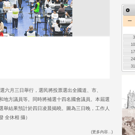
一
1
1
2
3
選六月三日舉行，選民將投票選出全國道、市、
和地方議員等。同時將補選十四名國會議員。本屆選
選舉結果預計於四日凌晨揭曉。圖為三日晚，工作人
 全休相 攝）
(更多內容...)