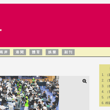
兩 岸
港 聞
體 育
娛 樂
副 刊
（
（
（
（
（
梓