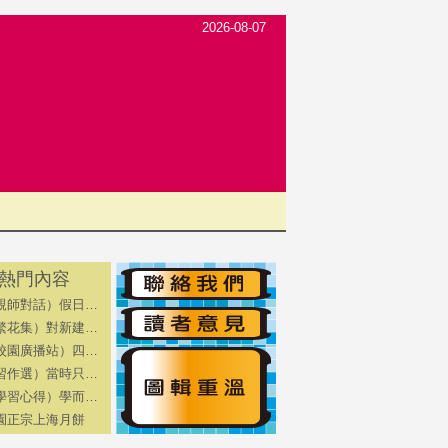
2026-08-07
熱門內容
親師對話）假日…
繁花集）對新建…
校園廣播站）四…
習作選）當時只…
學習心得）學而…
園正宗上海月餅