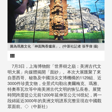
圖為瑪雅文化「神面陶香爐座」。(中新社記者 張亨偉 攝)
7月3日，上海博物館「世界樹之巔：美洲古代文
明大展」向媒體揭開「面紗」。本次大展匯聚了來
自墨西哥、秘魯及中國頂尖文博機構的1129組、近
3000件珍貴文物，全景式勾勒出奧爾梅克、瑪雅、
特奧蒂瓦坎等中南美洲古代文明的恢弘長卷。展覽
時間跨度從公元前1200年延伸至公元16世紀，將一
段綿延近3000年的美洲文明譜系完整呈現在中國觀
眾面前。◇（中新社）