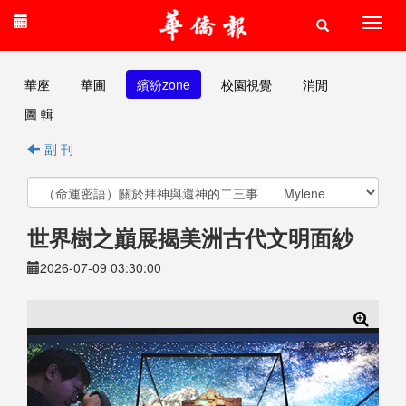
華座
華圃
繽紛zone
校園視覺
消閒
圖 輯
副 刊
世界樹之巔展揭美洲古代文明面紗
2026-07-09 03:30:00