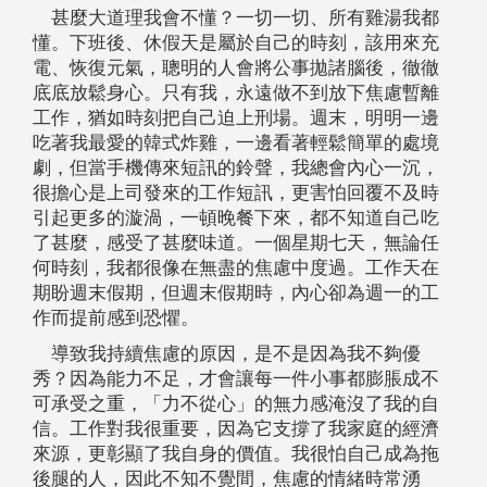
甚麼大道理我會不懂？一切一切、所有雞湯我都
懂。下班後、休假天是屬於自己的時刻，該用來充
電、恢復元氣，聰明的人會將公事拋諸腦後，徹徹
底底放鬆身心。只有我，永遠做不到放下焦慮暫離
工作，猶如時刻把自己迫上刑場。週末，明明一邊
吃著我最愛的韓式炸雞，一邊看著輕鬆簡單的處境
劇，但當手機傳來短訊的鈴聲，我總會內心一沉，
很擔心是上司發來的工作短訊，更害怕回覆不及時
引起更多的漩渦，一頓晚餐下來，都不知道自己吃
了甚麼，感受了甚麼味道。一個星期七天，無論任
何時刻，我都很像在無盡的焦慮中度過。工作天在
期盼週末假期，但週末假期時，內心卻為週一的工
作而提前感到恐懼。
導致我持續焦慮的原因，是不是因為我不夠優
秀？因為能力不足，才會讓每一件小事都膨脹成不
可承受之重，「力不從心」的無力感淹沒了我的自
信。工作對我很重要，因為它支撐了我家庭的經濟
來源，更彰顯了我自身的價值。我很怕自己成為拖
後腿的人，因此不知不覺間，焦慮的情緒時常湧