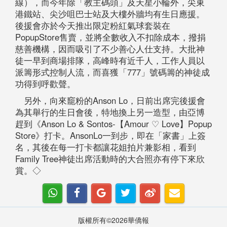
線），而今年除「教主碼頭」及天星小輪外，尖東
港鐵站、尖沙咀巴士站及大樓外牆均有生日應援。
後援會亦於今天推出限定粉紅氣球套裝在
PopupStore售賣，並將全數收入不扣除成本，撥捐
慈善機構，因而吸引了不少善心人仕支持。大批神
徒一早到商場排隊，高峰時有近千人，工作人員以
派籌形式控制人流，而喜獲「777」號碼籌的神徒成
功得到呼歡聲。
另外，向來竉粉的Anson Lo，日前出席完後援會
為其舉行的生日會後，特地換上另一造型，由亞博
趕到《Anson Lo & Sontos-【Amour ♡ Love】Popup
Store》打卡。AnsonLo一到步，即在「家書」上簽
名，其後在每一打卡都讓花姐拍片兼影相，看到
Family Tree神徒出席活動時的大合照亦有停下來欣
賞。◇
版權所有©2026華僑報