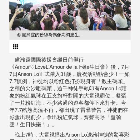
◎ 盧瀚霆的粉絲為偶像高調慶生。
盧瀚霆國際後援會繼日前舉行
《Amour♡LoveL'Amour de la Fête生日會》後，7月
7日Anson Lo正式踏入31歲，慶祝活動點會少！一如
7.7慣例，神徒均以粉紅色打扮現身有「教主碼頭」
之稱的尖沙咀碼頭，逾千神徒手執印有Anson Lo頭
象的粉紅氣球在五支旗杆對開的大電視霸位，凝聚
了一片粉紅海，不少路過的遊客都停下來打卡。今
年7.7酷熱高溫不再，卻出現了雷暴警告，神徒們在
彩蛋出現前夕，拿出粉紅氣球，齊聲高呼「盧瀚
霆！生日快樂！」。
晚上7時，大電視播出Anson Lo送給神徒的驚喜彩