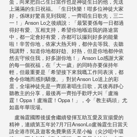
蛋，向來把自己生日當作也是神徒生日的他，先送
上滿滿的生日祝福。「生日快樂！咁多位神徒大家
好，係咪好驚喜見到我呢，一齊唱生日歌先，三二
一！」Anson Lo之後續說：「最緊要係每一日都過
得好有愛、互相支持，希望你地喺追我的路途當
中，都一定會好有愛，亦都可以攞到好多的能量
啦！辛苦你地，依家大熱天時，都仲去等我、去聽
我講野，知道你地都好攰、好熱，但是你地都仲依
然去守候住我，好多謝你地！」Anson Lo感謝大家
的每一個祝福，在「大一歲」的同時亦要保持年
輕，但最重要是「希望接下來我嘅工作同表演，都
會令你哋而感到驕傲。」對於Anson Lo送上的彩
蛋，全場神徒先是一齊跟著唱生日歌，其後再靜心
聽教主的分享，最後再一齊拍手歡呼大叫「盧瀚
霆！Oppa！盧瀚霆！Oppa！」，令「教主碼頭」尤
如嘉年華現場。
盧瀚霆國際後援會繼續發揮互助互愛及宣揚愛的
精神，連續第五年於7月7日AnsonLo盧瀚霆生日當天
請全港市民及遊客免費乘搭天星小輪（尖沙咀中環