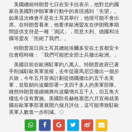
美國總統特朗普七日在安卡拉表示，他對北約國
家在美國對伊朗軍事行動中的表現感到「失望」。
如果這次峰會不是在土耳其舉行，他很可能不會出
席。在特朗普看來，他要求歐洲盟友在伊朗戰事期
間提供支持是一種「測試」，而意大利、德國和法
國等盟友「拒絕了我們」。
特朗普當日與土耳其總統埃爾多安在土首都安卡
拉會晤時稱：「我們可能把全部士兵撤出歐洲。」
美國目前在歐洲駐軍約八萬人。特朗普政府已著
手削減駐歐美軍規模，去年從羅馬尼亞撤出一個步
兵旅，今年五月宣佈計劃從德國撤出約五千名美
軍，並取銷向波蘭部署一支四千多人的美軍部隊。
雖然特朗普後續稱將向波蘭增兵五千人，但五角大
樓迄今沒有實施。美國防長赫格塞思六月宣佈就美
國在歐軍事部署展開六個月評估，這可能導致駐歐
美軍人數進一步削減。◇