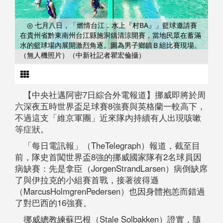
◎ 七月八日，「燃情台江．水上『村BA』」籃球邀請賽
在貴州省黔東南州台江縣施洞鎮清涼開賽，當地民眾在蓄滿
水的籃球場內展開激烈角逐。圖為男子鄉鎮Ｂ組比賽現場。
（無人機照片）（中新社記者瞿宏倫攝）
【中央社邁阿密7日綜合外電報道】挪威即將於周
六深夜五時世界盃足球賽8強賽與英格蘭一較高下，
不過這支「維京軍團」近來隊內持續有人出現咳嗽
等症狀。
「每日電訊報」（TheTelegraph）報道，截至目
前，隊史首闖世界盃8強的挪威國家隊有2名球員因
病缺賽：先是拿臣（JorgenStrandLarsen）病倒缺席
了與伊拉克的小組賽首戰，接著彼得遜
（MarcusHolmgrenPedersen）也因身體抱恙而錯過
了對巴西的16強賽。
挪威總教練蘇巴根（Stale Solbakken）證實，隨