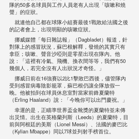
隊的50多名球員與工作人員老有人出現「咳嗽和燒
聲」的症狀。
就連他自己都在球隊小組賽最後1戰敗給法國之後
的記者會上，出現明顯的咳嗽症狀。
挪威媒體「每日雜誌報」（Dagbladet）報道，針
對隊上的感冒狀況，蘇巴根解釋，發燒的其實只有
拿臣；咳嗽、聲音沙啞則是零星出現在隊內。他
說：「這裡有冷氣、飛機、換衣間等等，我們有50
幾個人，若完全沒有人出狀況才奇怪。」
挪威日前在16強賽以2比1擊敗巴西後，儘管隊內
受到感冒病毒陰影籠罩，蘇巴根仍讓全隊放假一
晚。他被拍到在球員休息室對當家前鋒夏蘭特
（Erling Haaland）說：「今晚你可以出門慶祝。」
幸運的是，正瞄準世界盃金靴獎的夏蘭特並未傳
出災情。出生在英格蘭列斯（Leeds）的夏蘭特，目
前與阿根廷的美斯（Lionel Messi）、法國的麥巴比
（Kylian Mbappe）同以7球並列射手榜首位。