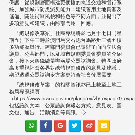
保護；從規劃層面構建更便捷的軌道交通和慢行系
統、加強城市防災減災能力；建議善用土地資源及
儲備、關注街區風貌和特色等不同方面，並提出了
多項意見和建議，由跨部門逐一回應。
「總規修改草案」社團專場將於七月十七日（星
期五）下午三時於澳門馬交石炮台馬路卅三號五樓
多功能廳舉行。跨部門委員會已舉辦了面向立法會
議員、公共部門，以及城市規劃委員會委員的介紹
會，接下來將繼續舉辦兩場公眾諮詢會。特區政府
高度重視社會各界對總體規劃修改的意見及建議，
期望透過公眾諮詢令方案更符合社會發展需要。
「總規修改草案」的相關資訊亦已上載至土地工
務局專題網頁
（https://www.dsscu.gov.mo/planorev/zh/revpage1/re
包括諮詢文本、公眾諮詢會報名方式、意見表、圖
文包、通告、活動消息等資訊。◇