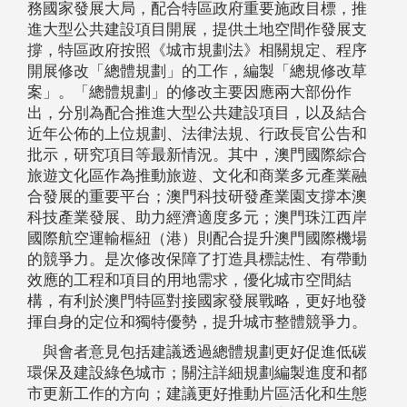
務國家發展大局，配合特區政府重要施政目標，推
進大型公共建設項目開展，提供土地空間作發展支
撐，特區政府按照《城市規劃法》相關規定、程序
開展修改「總體規劃」的工作，編製「總規修改草
案」。「總體規劃」的修改主要因應兩大部份作
出，分別為配合推進大型公共建設項目，以及結合
近年公佈的上位規劃、法律法規、行政長官公告和
批示，研究項目等最新情況。其中，澳門國際綜合
旅遊文化區作為推動旅遊、文化和商業多元產業融
合發展的重要平台；澳門科技研發產業園支撐本澳
科技產業發展、助力經濟適度多元；澳門珠江西岸
國際航空運輸樞紐（港）則配合提升澳門國際機場
的競爭力。是次修改保障了打造具標誌性、有帶動
效應的工程和項目的用地需求，優化城市空間結
構，有利於澳門特區對接國家發展戰略，更好地發
揮自身的定位和獨特優勢，提升城市整體競爭力。
與會者意見包括建議透過總體規劃更好促進低碳
環保及建設綠色城市；關注詳細規劃編製進度和都
市更新工作的方向；建議更好推動片區活化和生態