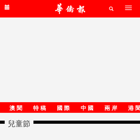
澳 聞
特 稿
國 際
中 國
兩 岸
港 
兒童節