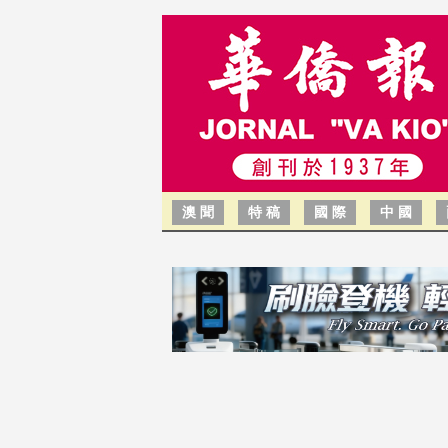
澳 聞
特 稿
國 際
中 國