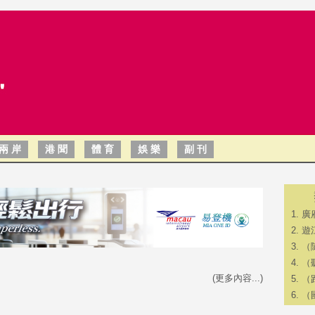
兩 岸
港 聞
體 育
娛 樂
副 刊
廣
遊
（
（
(更多內容...)
（
（