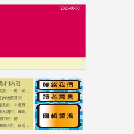
2026-08-08
熱門內容
府菜：一煲一燜…
江南增廣見聞 …
隨意曲）非遺寶…
聽風細語）蜘蛛…
跑跳碰）變 …
國際話題）歐盟…